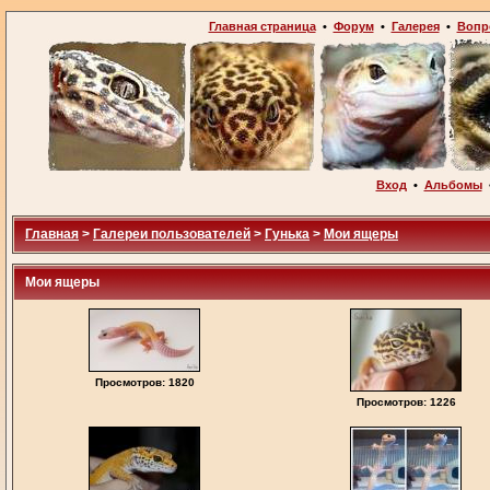
Главная страница
•
Форум
•
Галерея
•
Вопр
Вход
•
Альбомы
Главная
>
Галереи пользователей
>
Гунька
>
Мои ящеры
Мои ящеры
Просмотров: 1820
Просмотров: 1226