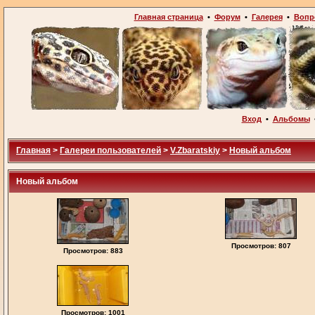
Главная страница
•
Форум
•
Галерея
•
Вопр
Вход
•
Альбомы
Главная
>
Галереи пользователей
>
V.Zbaratskiy
>
Новый альбом
Новый альбом
Просмотров: 807
Просмотров: 883
Просмотров: 1001