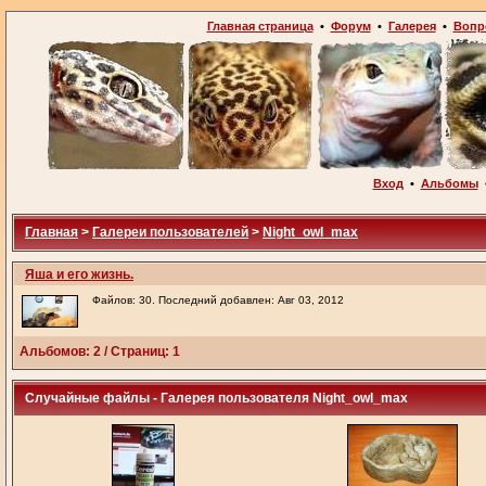
Главная страница
•
Форум
•
Галерея
•
Вопр
Вход
•
Альбомы
Главная
>
Галереи пользователей
>
Night_owl_max
Яша и его жизнь.
Файлов: 30. Последний добавлен: Авг 03, 2012
Альбомов: 2 / Страниц: 1
Случайные файлы - Галерея пользователя Night_owl_max