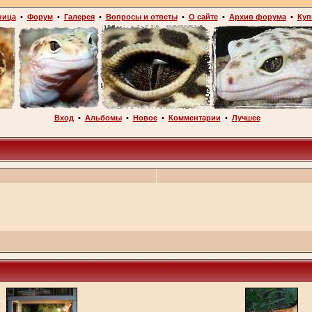
ница
•
Форум
•
Галерея
•
Вопросы и ответы
•
О сайте
•
Архив форума
•
Куп
Вход
•
Альбомы
•
Новое
•
Комментарии
•
Лучшее