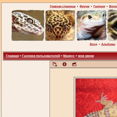
Главная страница
•
Форум
•
Галерея
•
Вопр
Вход
•
Альбомы
Главная
>
Галереи пользователей
>
Маркус
>
мои звери