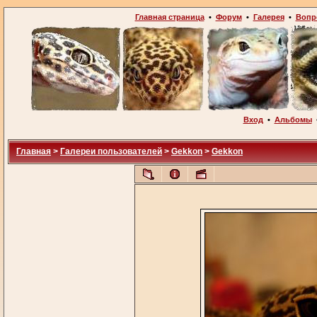
Главная страница
•
Форум
•
Галерея
•
Вопр
Вход
•
Альбомы
Главная
>
Галереи пользователей
>
Gekkon
>
Gekkon