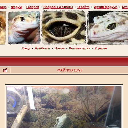
ница
•
Форум
•
Галерея
•
Вопросы и ответы
•
О сайте
•
Архив форума
•
Куп
Вход
•
Альбомы
•
Новое
•
Комментарии
•
Лучшее
ФАЙЛОВ 13/23