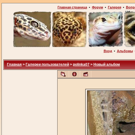
Главная страница
•
Форум
•
Галерея
•
Вопр
Вход
•
Альбомы
Главная
>
Галереи пользователей
>
polinka07
>
Новый альбом