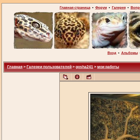
Главная страница
•
Форум
•
Галерея
•
Вопр
Вход
•
Альбомы
Главная
>
Галереи пользователей
>
gosha241
>
мои работы