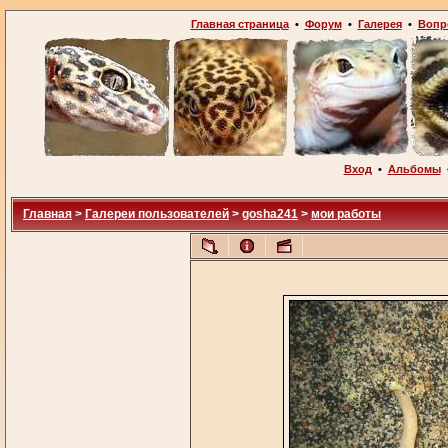
Главная страница
•
Форум
•
Галерея
•
Вопр
Вход
•
Альбомы
Главная
>
Галереи пользователей
>
gosha241
>
мои работы