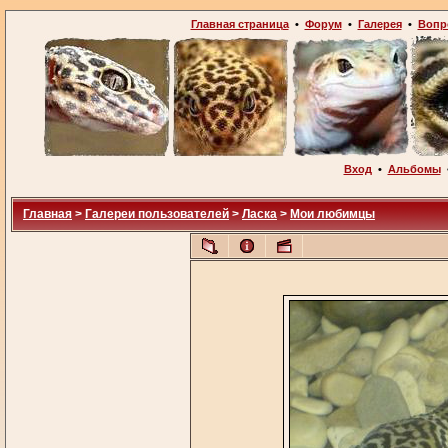
Главная страница
•
Форум
•
Галерея
•
Вопр
Вход
•
Альбомы
Главная
>
Галереи пользователей
>
Ласка
>
Мои любимцы