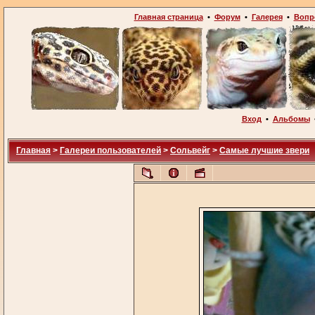
Главная страница
•
Форум
•
Галерея
•
Вопр
Вход
•
Альбомы
Главная
>
Галереи пользователей
>
Сольвейг
>
Самые лучшие звери