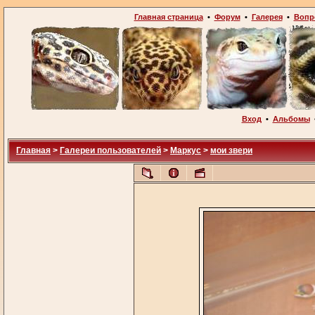
Главная страница
•
Форум
•
Галерея
•
Вопр
Вход
•
Альбомы
Главная
>
Галереи пользователей
>
Маркус
>
мои звери