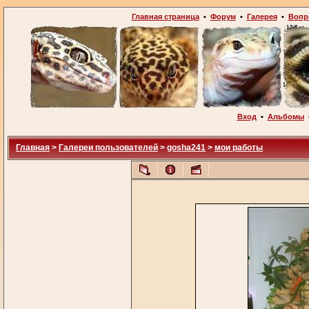
Главная страница
•
Форум
•
Галерея
•
Вопр
Вход
•
Альбомы
Главная
>
Галереи пользователей
>
gosha241
>
мои работы