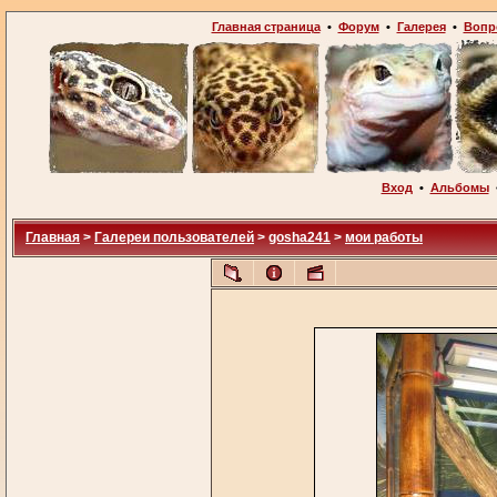
Главная страница
•
Форум
•
Галерея
•
Вопр
Вход
•
Альбомы
Главная
>
Галереи пользователей
>
gosha241
>
мои работы