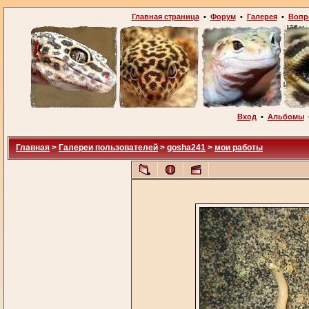
Главная страница
•
Форум
•
Галерея
•
Вопр
Вход
•
Альбомы
Главная
>
Галереи пользователей
>
gosha241
>
мои работы