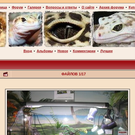
ница
•
Форум
•
Галерея
•
Вопросы и ответы
•
О сайте
•
Архив форума
•
Куп
Вход
•
Альбомы
•
Новое
•
Комментарии
•
Лучшее
ФАЙЛОВ 1/17