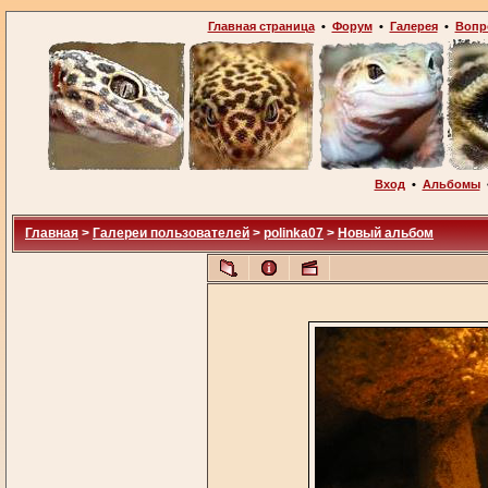
Главная страница
•
Форум
•
Галерея
•
Вопр
Вход
•
Альбомы
Главная
>
Галереи пользователей
>
polinka07
>
Новый альбом