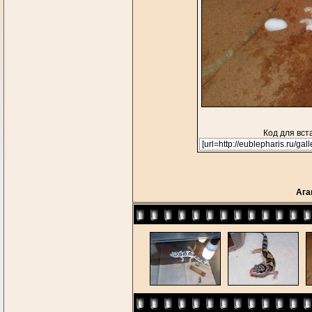
Код для вст
Ага