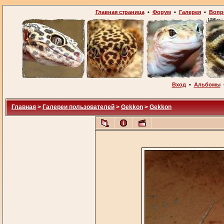
Главная страница
•
Форум
•
Галерея
•
Вопр
Вход
•
Альбомы
Главная
>
Галереи пользователей
>
Gekkon
>
Gekkon