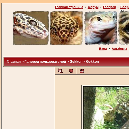
Главная страница
•
Форум
•
Галерея
•
Вопр
Вход
•
Альбомы
Главная
>
Галереи пользователей
>
Gekkon
>
Gekkon