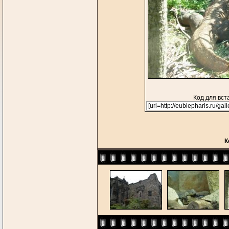
Код для вст
К