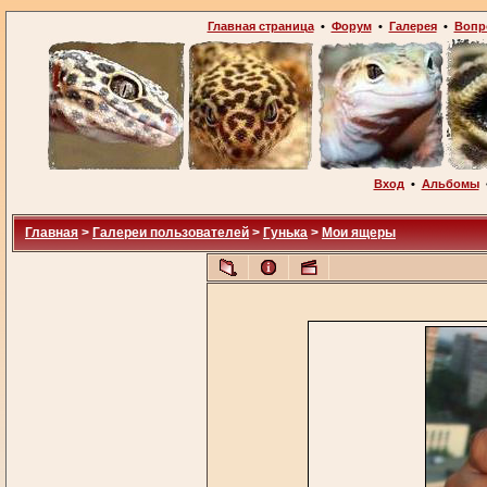
Главная страница
•
Форум
•
Галерея
•
Вопр
Вход
•
Альбомы
Главная
>
Галереи пользователей
>
Гунька
>
Мои ящеры