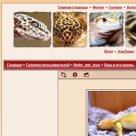
Главная страница
•
Форум
•
Галерея
•
Вопр
Вход
•
Альбомы
Главная
>
Галереи пользователей
>
Night_owl_max
>
Яша и его жизнь.