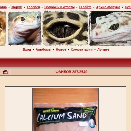
ница
•
Форум
•
Галерея
•
Вопросы и ответы
•
О сайте
•
Архив форума
•
Куп
Вход
•
Альбомы
•
Новое
•
Комментарии
•
Лучшее
ФАЙЛОВ 287/2540