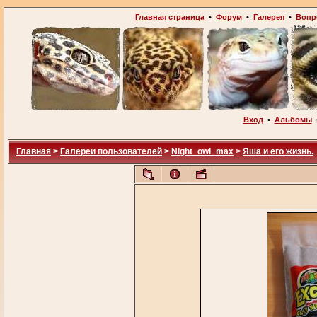
Главная страница
•
Форум
•
Галерея
•
Вопр
Вход
•
Альбомы
Главная
>
Галереи пользователей
>
Night_owl_max
>
Яша и его жизнь.