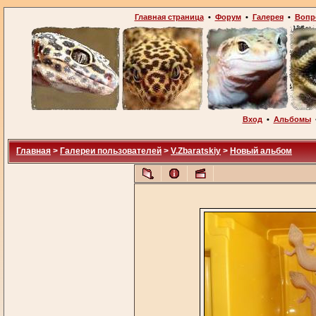
Главная страница
•
Форум
•
Галерея
•
Вопр
Вход
•
Альбомы
Главная
>
Галереи пользователей
>
V.Zbaratskiy
>
Новый альбом