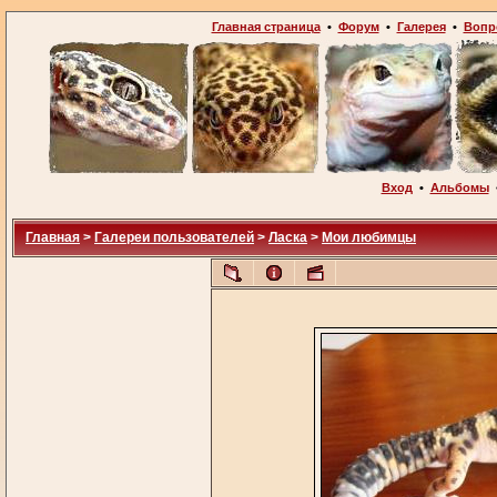
Главная страница
•
Форум
•
Галерея
•
Вопр
Вход
•
Альбомы
Главная
>
Галереи пользователей
>
Ласка
>
Мои любимцы