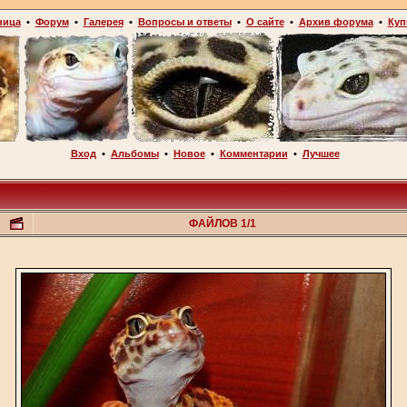
ница
•
Форум
•
Галерея
•
Вопросы и ответы
•
О сайте
•
Архив форума
•
Куп
Вход
•
Альбомы
•
Новое
•
Комментарии
•
Лучшее
ФАЙЛОВ 1/1