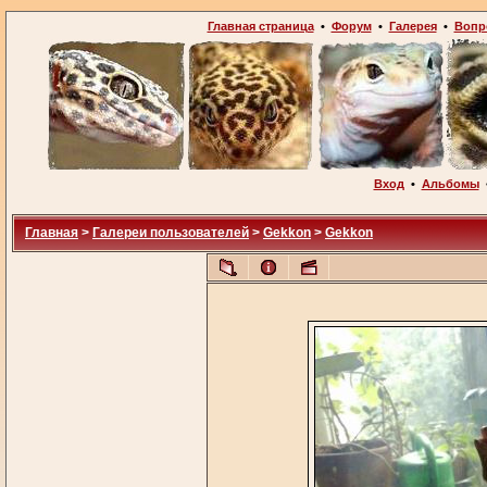
Главная страница
•
Форум
•
Галерея
•
Вопр
Вход
•
Альбомы
Главная
>
Галереи пользователей
>
Gekkon
>
Gekkon