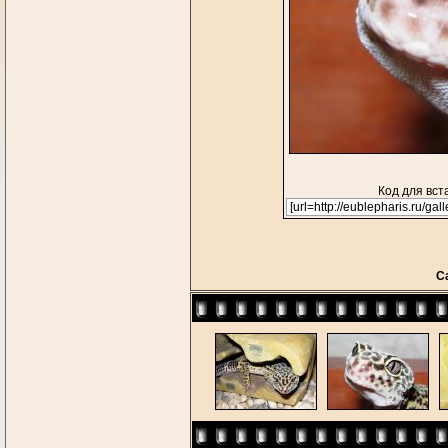
Код для вст
С