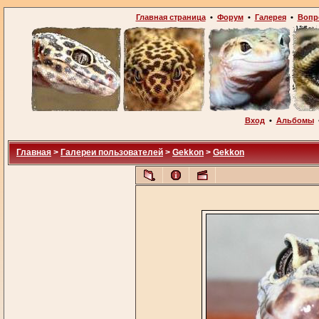
Главная страница
•
Форум
•
Галерея
•
Вопр
Вход
•
Альбомы
Главная
>
Галереи пользователей
>
Gekkon
>
Gekkon