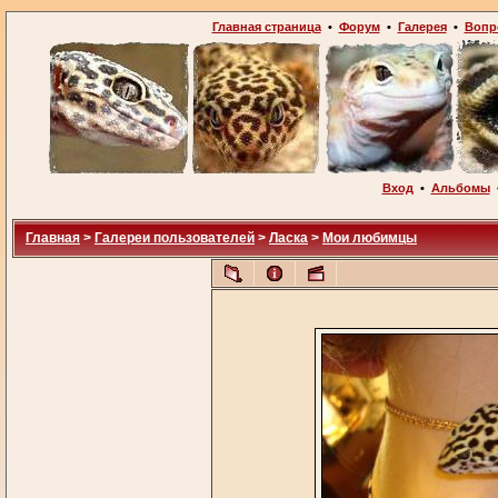
Главная страница
•
Форум
•
Галерея
•
Вопр
Вход
•
Альбомы
Главная
>
Галереи пользователей
>
Ласка
>
Мои любимцы