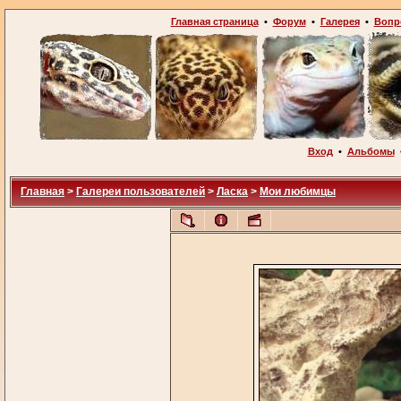
Главная страница
•
Форум
•
Галерея
•
Вопр
Вход
•
Альбомы
Главная
>
Галереи пользователей
>
Ласка
>
Мои любимцы