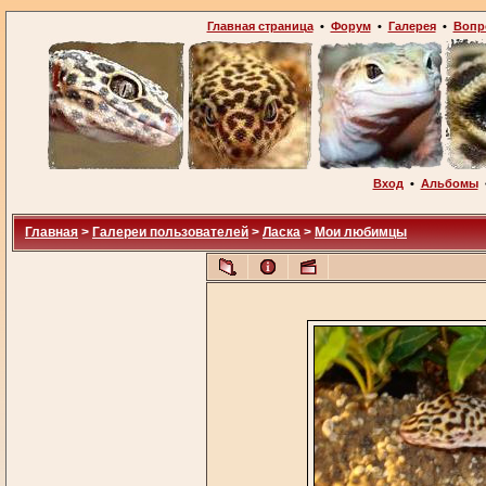
Главная страница
•
Форум
•
Галерея
•
Вопр
Вход
•
Альбомы
Главная
>
Галереи пользователей
>
Ласка
>
Мои любимцы