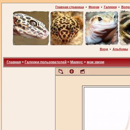
Главная страница
•
Форум
•
Галерея
•
Вопр
Вход
•
Альбомы
Главная
>
Галереи пользователей
>
Маркус
>
мои звери