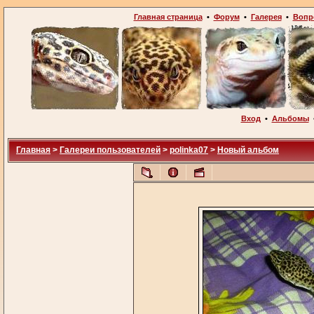
Главная страница
•
Форум
•
Галерея
•
Вопр
Вход
•
Альбомы
Главная
>
Галереи пользователей
>
polinka07
>
Новый альбом