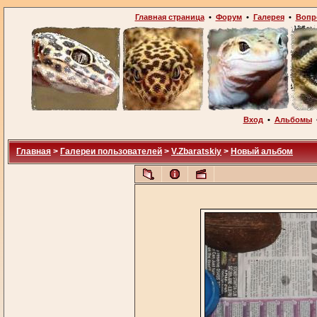
Главная страница
•
Форум
•
Галерея
•
Вопр
Вход
•
Альбомы
Главная
>
Галереи пользователей
>
V.Zbaratskiy
>
Новый альбом