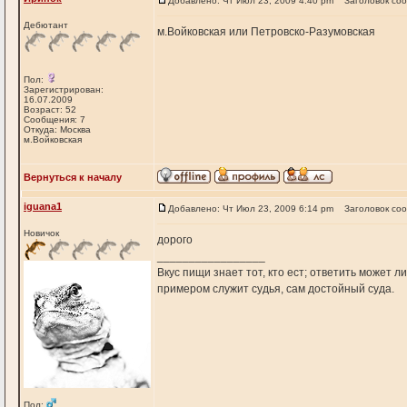
Добавлено: Чт Июл 23, 2009 4:40 pm
Заголовок со
Дебютант
м.Войковская или Петровско-Разумовская
Пол:
Зарегистрирован:
16.07.2009
Возраст: 52
Сообщения: 7
Откуда: Москва
м.Войковская
Вернуться к началу
iguana1
Добавлено: Чт Июл 23, 2009 6:14 pm
Заголовок со
Новичок
дорого
_________________
Вкус пищи знает тот, кто ест; ответить может л
примером служит судья, сам достойный суда.
Пол: