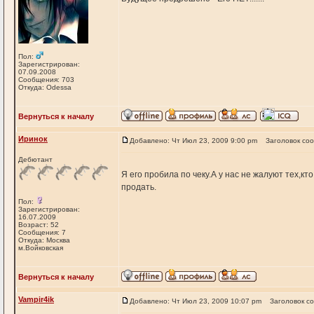
Пол:
Зарегистрирован:
07.09.2008
Сообщения: 703
Откуда: Odessa
Вернуться к началу
Иринок
Добавлено: Чт Июл 23, 2009 9:00 pm
Заголовок со
Дебютант
Я его пробила по чеку.А у нас не жалуют тех,кт
продать.
Пол:
Зарегистрирован:
16.07.2009
Возраст: 52
Сообщения: 7
Откуда: Москва
м.Войковская
Вернуться к началу
Vampir4ik
Добавлено: Чт Июл 23, 2009 10:07 pm
Заголовок с