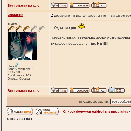
Вернуться к началу
Vampir4ik
Добавлено: Пт Июл 24, 2009 7:34 pm
Заголовок со
Знаток
... Одни эмоции
_________________
Неужели вам обязательно нужно убить человека,
Будущее предрешено - Его НЕТ!!!!!!!
Пол:
Зарегистрирован:
07.09.2008
Сообщения: 703
Откуда: Odessa
Вернуться к началу
Показать сообщения:
Список форумов eublepharis macularius
-
Страница
1
из
1