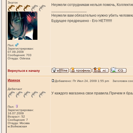
Знаток
Неужели сотрудникам нельзя помочь, Коллектив
_________________
Неужели вам обязательно нужно убить человека,
Будущее предрешено - Его НЕТ!!!!!!!
Пол:
Зарегистрирован:
07.09.2008
Сообщения: 703
Откуда: Odessa
Вернуться к началу
Иринок
Добавлено: Пт Июл 24, 2009 1:55 pm
Заголовок со
Дебютант
У каждого магазина свои правила.Причем я бр
Пол:
Зарегистрирован:
16.07.2009
Возраст: 52
Сообщения: 7
Откуда: Москва
м.Войковская