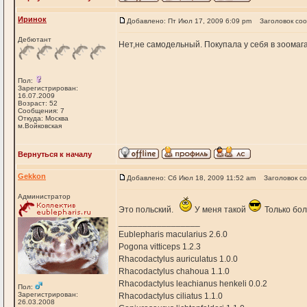
Иринок
Добавлено: Пт Июл 17, 2009 6:09 pm
Заголовок со
Дебютант
Нет,не самодельный. Покупала у себя в зоомага
Пол:
Зарегистрирован:
16.07.2009
Возраст: 52
Сообщения: 7
Откуда: Москва
м.Войковская
Вернуться к началу
Gekkon
Добавлено: Сб Июл 18, 2009 11:52 am
Заголовок с
Администратор
Это польский.
У меня такой
Только бол
_________________
Eublepharis macularius 2.6.0
Pogona vitticeps 1.2.3
Rhacodactylus auriculatus 1.0.0
Rhacodactylus chahoua 1.1.0
Rhacodactylus leachianus henkeli 0.0.2
Пол:
Зарегистрирован:
Rhacodactylus ciliatus 1.1.0
26.03.2008