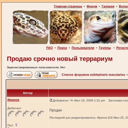
Главная страница
•
Форум
•
Галерея
•
Вопр
FAQ
•
Поиск
•
Пользователи
•
Группы
•
Регист
Продаю срочно новый террариум
Зарегистрированные пользователи: Нет
Список форумов eublepharis macularius
-
Автор
Иринок
Добавлено: Чт Июл 16, 2009 1:31 pm
Заголовок со
Дебютант
Продан
Последний раз редактировалось: Иринок (Сб Июл 25, 20
Пол: