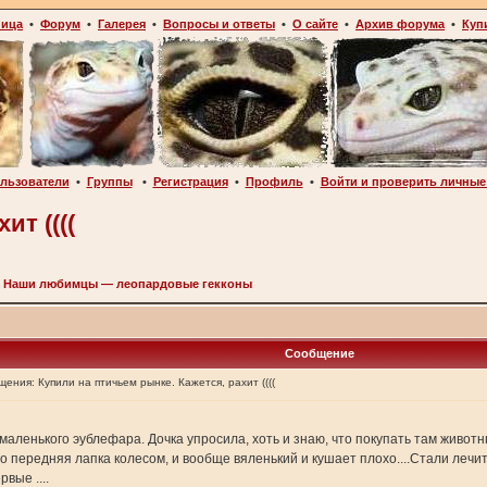
ница
•
Форум
•
Галерея
•
Вопросы и ответы
•
О сайте
•
Архив форума
•
Куп
льзователи
•
Группы
•
Регистрация
•
Профиль
•
Войти и проверить личные
ит ((((
>
Наши любимцы — леопардовые гекконы
Сообщение
щения:
Купили на птичьем рынке. Кажется, рахит ((((
аленького эублефара. Дочка упросила, хоть и знаю, что покупать там животных
о передняя лапка колесом, и вообще вяленький и кушает плохо....Стали лечи
вые ....