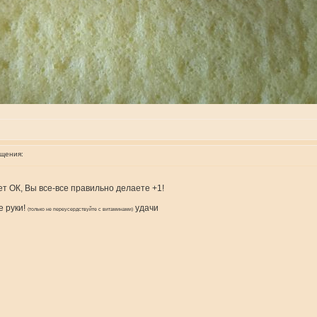
бщения:
ет ОК, Вы все-все правильно делаете +1!
е руки!
удачи
(только не переусердствуйте с витаминами)