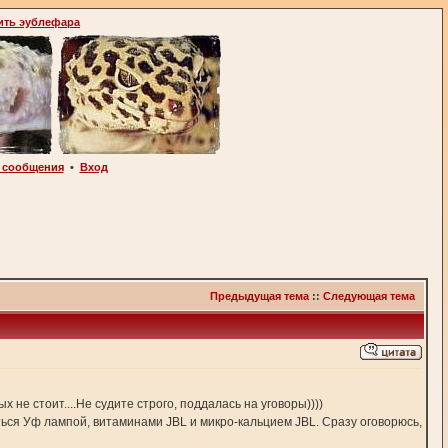
ить эублефара
 сообщения
•
Вход
Предыдущая тема
::
Следующая тема
 не стоит....Не судите строго, поддалась на уговоры))))
ться Уф лампой, витаминами JBL и микро-кальцием JBL. Сразу оговорюсь,