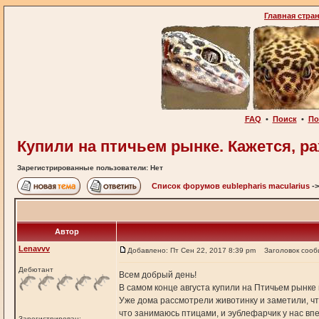
Главная стра
FAQ
•
Поиск
•
По
Купили на птичьем рынке. Кажется, рах
Зарегистрированные пользователи: Нет
Список форумов eublepharis macularius
-
Автор
Lenavvv
Добавлено: Пт Сен 22, 2017 8:39 pm
Заголовок сооб
Дебютант
Всем добрый день!
В самом конце августа купили на Птичьем рынке м
Уже дома рассмотрели животинку и заметили, чт
что занимаюсь птицами, и эублефарчик у нас впер
Зарегистрирован: