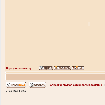
Вернуться к началу
Список форумов eublepharis macularius
-
Страница
1
из
1