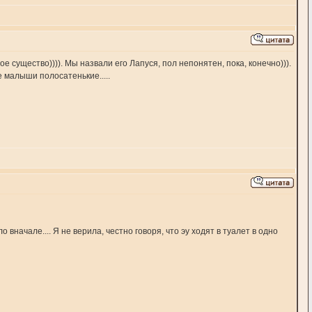
 существо)))). Мы назвали его Лапуся, пол непонятен, пока, конечно))).
е малыши полосатенькие.....
начале.... Я не верила, честно говоря, что эу ходят в туалет в одно