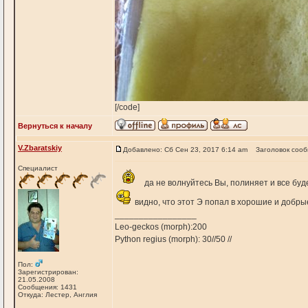
[/code]
Вернуться к началу
V.Zbaratskiy
Добавлено: Сб Сен 23, 2017 6:14 am
Заголовок соо
Специалист
да не волнуйтесь Вы, полиняет и все буд
видно, что этот Э попал в хорошие и добры
_________________
Leo-geckos (morph):200
Python regius (morph): 30//50 //
Пол:
Зарегистрирован:
21.05.2008
Сообщения: 1431
Откуда: Лестер, Англия