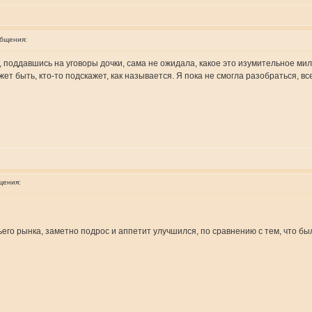
общения:
 поддавшись на уговоры дочки, сама не ожидала, какое это изумительное милое
ет быть, кто-то подскажет, как называется. Я пока не смогла разобраться, вс
щения:
о рынка, заметно подрос и аппетит улучшился, по сравнению с тем, что было в