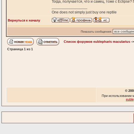
Тогда, получается, что и самец, тоже c Eclipse?
_________________
One does not simply just buy one reptile
Вернуться к началу
Показать сообщения:
Список форумов eublepharis macularius
-
Страница
1
из
1
© 200
При использовании м
euble