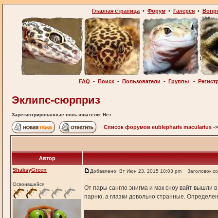
Главная страница
•
Форум
•
Галерея
•
Вопр
FAQ
•
Поиск
•
Пользователи
•
Группы
•
Регист
Эклипс-сюрприз
Зарегистрированные пользователи: Нет
Список форумов eublepharis macularius
-
Автор
ShaksyGreen
Добавлено: Вт Июн 23, 2015 10:03 pm
Заголовок с
Освоившийся
От пары сангло энигма и мак сноу вайт вышли 
парню, а глазки довольно странные. Определе