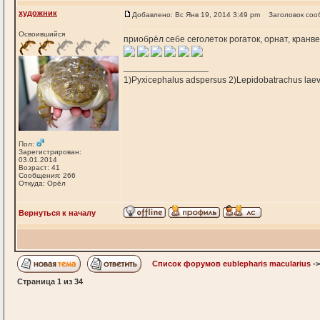
художник
Добавлено: Вс Янв 19, 2014 3:49 pm
Заголовок соо
Освоившийся
приобрёл себе сеголеток рогаток, орнат, кранв
_________________
1)Pyxicephalus adspersus 2)Lepidobatrachus laev
Пол:
Зарегистрирован:
03.01.2014
Возраст: 41
Сообщения: 266
Откуда: Орёл
Вернуться к началу
Список форумов eublepharis macularius
-
Страница
1
из
34