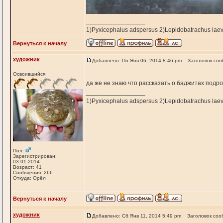
_________________
1)Pyxicephalus adspersus 2)Lepidobatrachus laev
Вернуться к началу
художник
Добавлено: Пн Янв 06, 2014 8:46 pm
Заголовок соо
Освоившийся
да же не знаю что рассказать о баджитах под
_________________
1)Pyxicephalus adspersus 2)Lepidobatrachus laev
Пол:
Зарегистрирован:
03.01.2014
Возраст: 41
Сообщения: 266
Откуда: Орёл
Вернуться к началу
художник
Добавлено: Сб Янв 11, 2014 5:49 pm
Заголовок соо