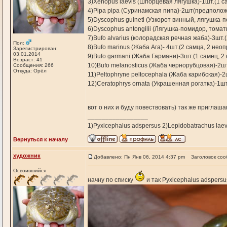
3)Xenopus laevis (Шпорцевая лягушка)-1шт.(1 с
4)Pipa pipa (Суринамская пипа)-2шт(предполож
5)Dyscophus guineti (Узкорот винный, лягушка
6)Dyscophus antongilii (Лягушка-помидор, тома
7)Bufo alvarius (колорадская речная жаба)-3шт.(
Пол:
8)Bufo marinus (Жаба Ага)- 4шт.(2 самца, 2 не
Зарегистрирован:
03.01.2014
9)Bufo garmani (Жаба Гармани)-3шт.(1 самец, 
Возраст: 41
10)Bufo melanosticus (Жаба чернорубцовая)-2шт
Сообщения: 266
Откуда: Орёл
11)Peltophryne peltocephala (Жаба карибская)-2
12)Ceratophrys ornata (Украшенная рогатка)-1шт
вот о них и буду повествовать) так же пригла
_________________
1)Pyxicephalus adspersus 2)Lepidobatrachus laev
Вернуться к началу
художник
Добавлено: Пн Янв 06, 2014 4:37 pm
Заголовок соо
Освоившийся
начну по списку
и так Pyxicephalus adspers