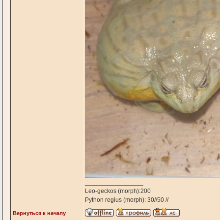
_________________
Leo-geckos (morph):200
Python regius (morph): 30//50 //
Вернуться к началу