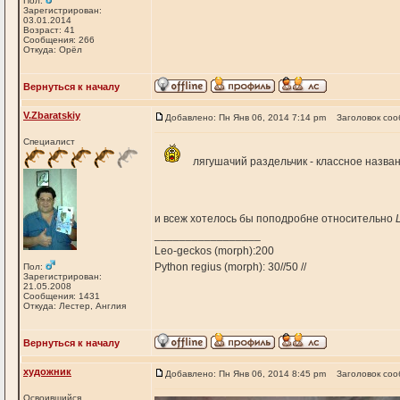
Пол:
Зарегистрирован:
03.01.2014
Возраст: 41
Сообщения: 266
Откуда: Орёл
Вернуться к началу
V.Zbaratskiy
Добавлено: Пн Янв 06, 2014 7:14 pm
Заголовок соо
Специалист
лягушачий раздельчик - классное назван
и всеж хотелось бы поподробне относительно
_________________
Leo-geckos (morph):200
Python regius (morph): 30//50 //
Пол:
Зарегистрирован:
21.05.2008
Сообщения: 1431
Откуда: Лестер, Англия
Вернуться к началу
художник
Добавлено: Пн Янв 06, 2014 8:45 pm
Заголовок соо
Освоившийся