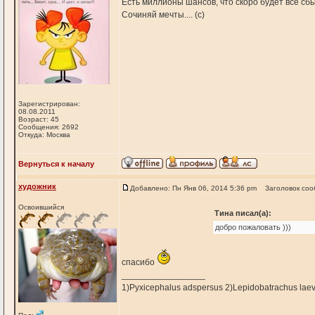
Есть миллионы шансов, что скоро будет все сб
Сочиняй мечты.... (с)
Зарегистрирован:
08.08.2011
Возраст: 45
Сообщения: 2692
Откуда: Москва
Вернуться к началу
художник
Добавлено: Пн Янв 06, 2014 5:36 pm
Заголовок соо
Освоившийся
Тина писал(а):
добро пожаловать )))
спасибо
_________________
1)Pyxicephalus adspersus 2)Lepidobatrachus laev