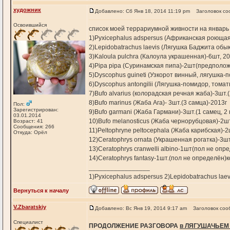
художник
Добавлено: Сб Янв 18, 2014 11:19 pm
Заголовок со
Освоившийся
список моей террариумной живности на январь
1)Pyxicephalus adspersus (Африканская роющая
2)Lepidobatrachus laevis (Лягушка Баджита обык
3)Kaloula pulchra (Калоула украшенная)-6шт, 20
4)Pipa pipa (Суринамская пипа)-2шт(предполож
5)Dyscophus guineti (Узкорот винный, лягушка
6)Dyscophus antongilii (Лягушка-помидор, тома
7)Bufo alvarius (колорадская речная жаба)-3шт.(
8)Bufo marinus (Жаба Ага)- 3шт.(3 самца)-2013г
Пол:
Зарегистрирован:
9)Bufo garmani (Жаба Гармани)-3шт.(1 самец, 
03.01.2014
10)Bufo melanosticus (Жаба чернорубцовая)-2шт
Возраст: 41
Сообщения: 266
11)Peltophryne peltocephala (Жаба карибская)-2
Откуда: Орёл
12)Ceratophrys ornata (Украшенная рогатка)-3ш
13)Ceratophrys cranwelli albino-1шт(пол не опр
14)Ceratophrys fantasy-1шт.(пол не определён)
_________________
1)Pyxicephalus adspersus 2)Lepidobatrachus laev
Вернуться к началу
V.Zbaratskiy
Добавлено: Вс Янв 19, 2014 9:17 am
Заголовок соо
Специалист
ПРОДОЛЖЕНИЕ РАЗГОВОРА
в ЛЯГУШАЧЬЕМ