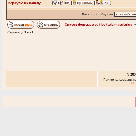
Вернуться к началу
Показать сообщения:
Список форумов eublepharis macularius
-
Страница
1
из
1
© 200
При использовании м
euble