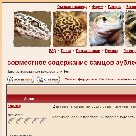
Главная страница
•
Форум
•
Галерея
•
Вопр
FAQ
•
Поиск
•
Пользователи
•
Группы
•
Регист
совместное содержание самцов эубл
Зарегистрированные пользователи: Нет
Список форумов eublepharis macularius
-
Автор
effgeniy
Добавлено: Сб Июн 29, 2013 2:24 am
Заголовок со
Дебютант
например, если в просторный терр понаделать 
Зарегистрирован: