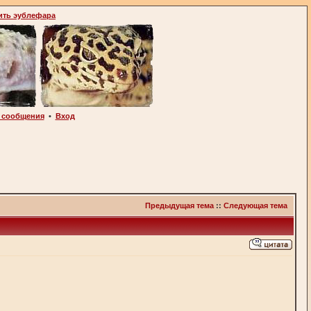
ить эублефара
 сообщения
•
Вход
Предыдущая тема
::
Следующая тема