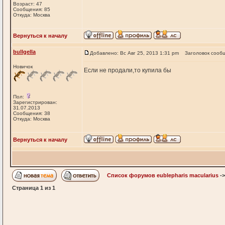
Возраст: 47
Сообщения: 85
Откуда: Москва
Вернуться к началу
bullgella
Добавлено: Вс Авг 25, 2013 1:31 pm
Заголовок сооб
Новичок
Если не продали,то купила бы
Пол:
Зарегистрирован:
31.07.2013
Сообщения: 38
Откуда: Москва
Вернуться к началу
Список форумов eublepharis macularius
-
Страница
1
из
1