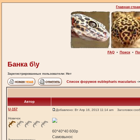
Главная стра
FAQ
•
Поиск
•
По
Банка б\у
Зарегистрированные пользователи: Нет
Список форумов eublepharis macularius
-
Автор
U-157
Добавлено: Вт Апр 16, 2013 11:14 am
Заголовок соо
Новичок
60*40*40 600р
Самовынос
Зарегистрирован: