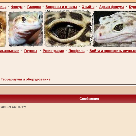
ница
•
Форум
•
Галерея
•
Вопросы и ответы
•
О сайте
•
Архив форума
•
Куп
льзователи
•
Группы
•
Регистрация
•
Профиль
•
Войти и проверить личные
>
Террариумы и оборудование
Сообщение
бщения:
Банка б\у