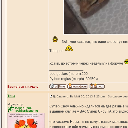
ЗЫ - мне кажется, что одно слово тут я
Tremper.
Удачи, до встречи через недельку на форуме
_________________
Leo-geckos (morph):200
Python regius (morph): 30//50 //
Вернуться к началу
Тина
Добавлено: Вс Май 05, 2013 7:23 pm
Заголовок со
Модератор
Супер Сноу Альбино - делится на две разные ча
в данном случае у ВАс Супер Сноу ТА это видно
что касаемо Новы... я не вижу в ваших малышах 
и внешне эти обе дамы ну совсем не похожи на Н