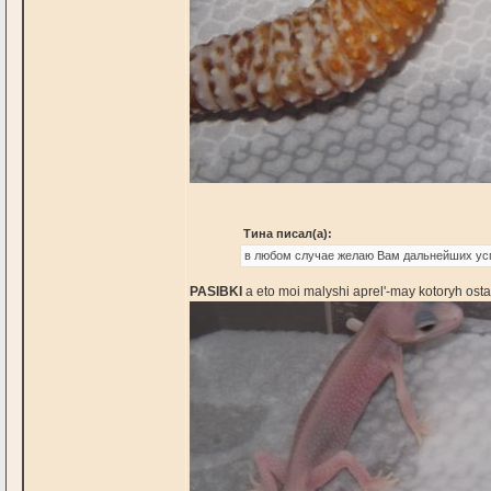
Тина писал(а):
в любом случае желаю Вам дальнейших усп
PASIBKI
a eto moi malyshi aprel'-may kotoryh osta