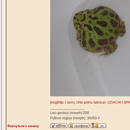
[img]http: i sorry, chto pishu latinicei, UDACHI I 
_________________
Leo-geckos (morph):200
Python regius (morph): 30//50 //
Вернуться к началу