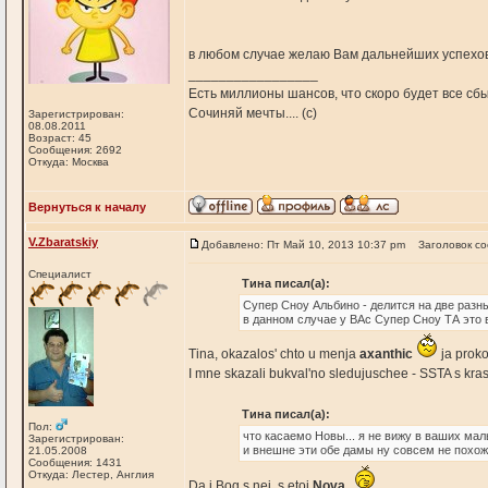
в любом случае желаю Вам дальнейших успехов
_________________
Есть миллионы шансов, что скоро будет все сб
Сочиняй мечты.... (с)
Зарегистрирован:
08.08.2011
Возраст: 45
Сообщения: 2692
Откуда: Москва
Вернуться к началу
V.Zbaratskiy
Добавлено: Пт Май 10, 2013 10:37 pm
Заголовок с
Специалист
Тина писал(а):
Супер Сноу Альбино - делится на две разны
в данном случае у ВАс Супер Сноу ТА это в
Tina, okazalos' chto u menja
axanthic
ja proko
I mne skazali bukval'no sledujuschee - SSTA s kra
Тина писал(а):
Пол:
что касаемо Новы... я не вижу в ваших мал
Зарегистрирован:
и внешне эти обе дамы ну совсем не похожи 
21.05.2008
Сообщения: 1431
Откуда: Лестер, Англия
Da i Bog s nei, s etoi
Nova