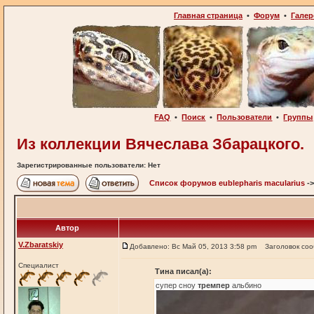
Главная страница
•
Форум
•
Галер
FAQ
•
Поиск
•
Пользователи
•
Группы
Из коллекции Вячеслава Збарацкого.
Зарегистрированные пользователи: Нет
Список форумов eublepharis macularius
-
Автор
V.Zbaratskiy
Добавлено: Вс Май 05, 2013 3:58 pm
Заголовок со
Специалист
Тина писал(а):
супер сноу
тремпер
альбино