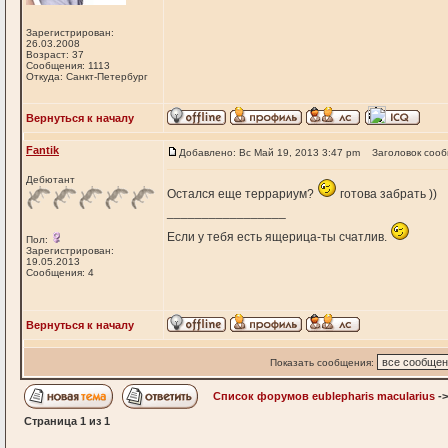
Зарегистрирован:
26.03.2008
Возраст: 37
Сообщения: 1113
Откуда: Санкт-Петербург
Вернуться к началу
Fantik
Добавлено: Вс Май 19, 2013 3:47 pm
Заголовок соо
Дебютант
Остался еще террариум?
готова забрать ))
_________________
Если у тебя есть ящерица-ты счатлив.
Пол:
Зарегистрирован:
19.05.2013
Сообщения: 4
Вернуться к началу
Показать сообщения:
Список форумов eublepharis macularius
-
Страница
1
из
1