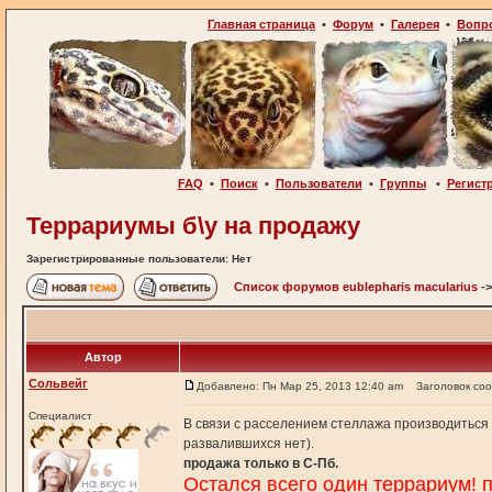
Главная страница
•
Форум
•
Галерея
•
Вопр
FAQ
•
Поиск
•
Пользователи
•
Группы
•
Регист
Террариумы б\у на продажу
Зарегистрированные пользователи: Нет
Список форумов eublepharis macularius
-
Автор
Сольвейг
Добавлено: Пн Мар 25, 2013 12:40 am
Заголовок со
Специалист
В связи с расселением стеллажа производиться 
развалившихся нет).
продажа только в С-Пб.
Остался всего один террариум! п