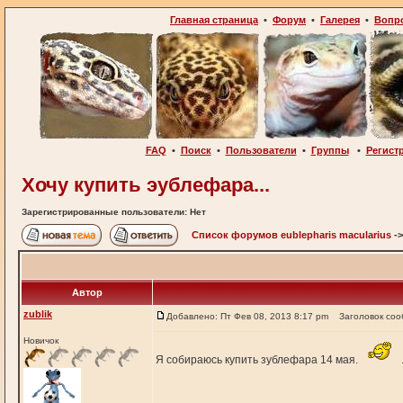
Главная страница
•
Форум
•
Галерея
•
Вопр
FAQ
•
Поиск
•
Пользователи
•
Группы
•
Регист
Хочу купить эублефара...
Зарегистрированные пользователи: Нет
Список форумов eublepharis macularius
-
Автор
zublik
Добавлено: Пт Фев 08, 2013 8:17 pm
Заголовок соо
Новичок
Я собираюсь купить зублефара 14 мая.