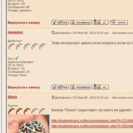
08.02.2013
Возраст: 25
Сообщения: 60
Откуда: украина
Вернуться к началу
Ivanaxion
Добавлено: Сб Фев 09, 2013 8:22 pm
Заголовок со
Дебютант
Тоже интересует какого пола покупать если он 
Пол:
Зарегистрирован:
25.11.2012
Возраст: 31
Сообщения: 15
Откуда: Киев
Вернуться к началу
Aliota
Добавлено: Сб Фев 09, 2013 9:10 pm
Заголовок со
Знаток
Кнопка "Поиск" существует, ее никто не удалял.
http://eublepharis.ru/forum/viewtopic.ph
http://eublepharis.ru/forum/viewtopic.ph