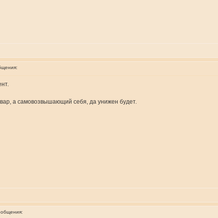
бщения:
нт.
овар, а самовозвышающий себя, да унижен будет.
ообщения: