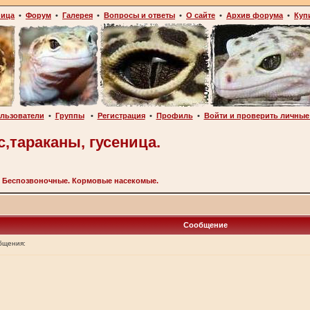
ница
•
Форум
•
Галерея
•
Вопросы и ответы
•
О сайте
•
Архив форума
•
Куп
льзователи
•
Группы
•
Регистрация
•
Профиль
•
Войти и проверить личные
,тараканы, гусеница.
>
Беспозвоночные. Кормовые насекомые.
Сообщение
бщения: