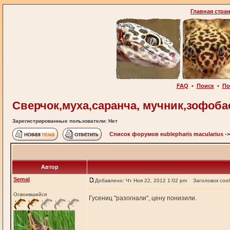
Главная стра
FAQ
•
Поиск
•
По
Сверчок,муха,саранча, мучник,зофобас
Зарегистрированные пользователи: Нет
Список форумов eublepharis macularius
-
Автор
Semal
Добавлено: Чт Ноя 22, 2012 1:02 pm
Заголовок соо
Освоившийся
Гусениц "разогнали", цену понизили.