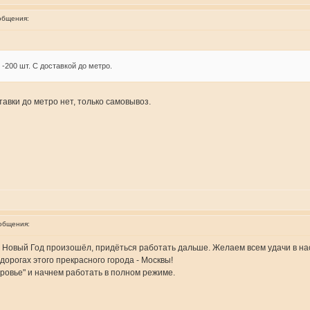
общения:
-200 шт. С доставкой до метро.
авки до метро нет, только самовывоз.
общения:
, а Новый Год произошёл, придёться работать дальше. Желаем всем удачи в н
орогах этого прекрасного города - Москвы!
ровье" и начнем работать в полном режиме.