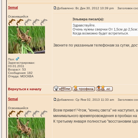
Semal
Добавлено: Вс Дек 30, 2012 10:39 pm
Заголовок со
Освоившийся
Эльвира писал(а):
Здравствуйте.
Очень нужны сверчки От 1,5см до 2,5см: 
Когда возможно будет встретиться.
Звоните по указанным телефонам за сутки, дост
Пол:
Зарегистрирован:
03.01.2011
Возраст: 53
Сообщения: 182
Откуда: МОСКВА
Вернуться к началу
Semal
Добавлено: Ср Янв 02, 2013 11:33 am
Заголовок со
Освоившийся
Всем привет! Чтож, "конец света" не наступил
минимального времяпровождения в пробках на д
К третьему января полностью "восстановим здо