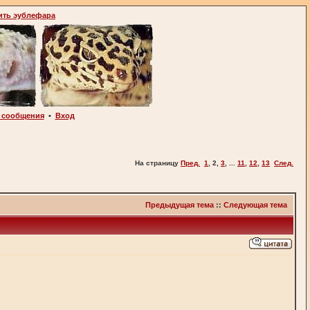
ить эублефара
 сообщения
•
Вход
На страницу
Пред.
1
,
2
,
3
, ...
11
,
12
,
13
След.
Предыдущая тема
::
Следующая тема