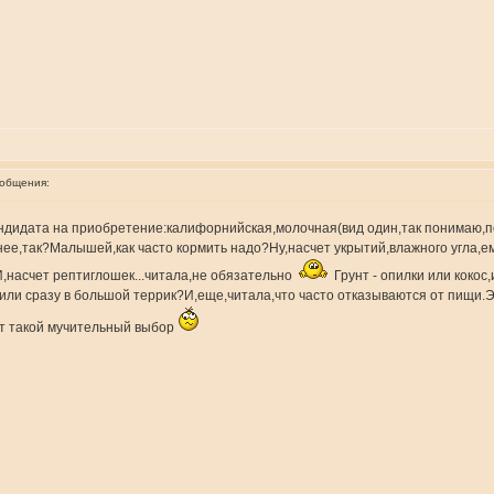
ообщения:
андидата на приобретение:калифорнийская,молочная(вид один,так понимаю,
знее,так?Малышей,как часто кормить надо?Ну,насчет укрытий,влажного угла,е
,насчет рептиглошек...читала,не обязательно
Грунт - опилки или коко
ли сразу в большой террик?И,еще,читала,что часто отказываются от пищи.Эт
от такой мучительный выбор