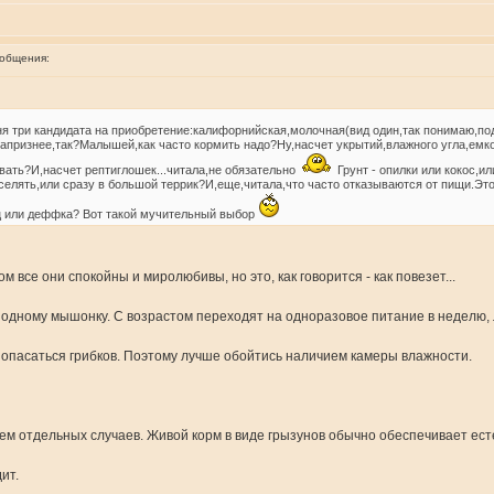
ообщения:
я три кандидата на приобретение:калифорнийская,молочная(вид один,так понимаю,п
 капризнее,так?Малышей,как часто кормить надо?Ну,насчет укрытий,влажного угла,емк
вать?И,насчет рептиглошек...читала,не обязательно
Грунт - опилки или кокос,и
лять,или сразу в большой террик?И,еще,читала,что часто отказываются от пищи.Это 
ц или деффка? Вот такой мучительный выбор
м все они спокойны и миролюбивы, но это, как говорится - как повезет...
одному мышонку. С возрастом переходят на одноразовое питание в неделю, л
 опасаться грибков. Поэтому лучше обойтись наличием камеры влажности.
ем отдельных случаев. Живой корм в виде грызунов обычно обеспечивает ест
ит.