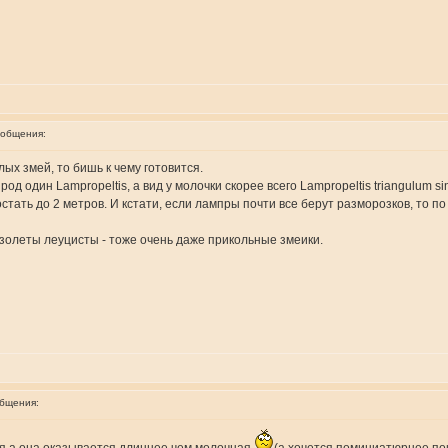
ообщения:
лых змей, то бишь к чему готовится.
 один Lampropeltis, а вид у молочки скорее всего Lampropeltis triangulum sin
стать до 2 метров. И кстати, если лампры почти все берут разморозков, то п
бзолеты леуцисты - тоже очень даже прикольные змеики.
общения: