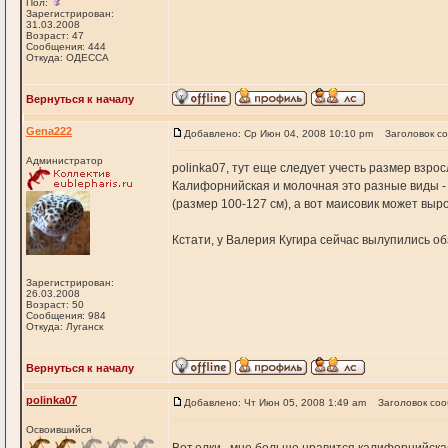
Пол:
Зарегистрирован:
31.03.2008
Возраст: 47
Сообщения: 444
Откуда: ОДЕССА
Вернуться к началу
Gena222
Добавлено: Ср Июн 04, 2008 10:10 pm
Заголовок с
Администратор
polinka07, тут еще следует учесть размер взрос
Калифорнийская и молочная это разные виды - род
(размер 100-127 см), а вот маисовик может выро
Кстати, у Валерия Кугира сейчас вылупились о
Зарегистрирован:
26.03.2008
Возраст: 50
Сообщения: 984
Откуда: Луганск
Вернуться к началу
polinka07
Добавлено: Чт Июн 05, 2008 1:49 am
Заголовок со
Освоившийся