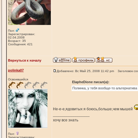
Пол:
Зарегистрирован:
02.04.2008
Возраст: 35
Сообщения: 421
Вернуться к началу
polinka07
Добавлено: Вс Май 25, 2008 11:42 pm
Заголовок со
Освоившийся
ElapheDione писал(а):
Полинка, у тебя вообще-то альтернатива 
Не-е-е,ядовитых я боюсь,больше,чем мышей
_________________
хочу все знать
Пол:
Зарегистрирован: