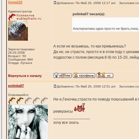
Gena222
Добавлено: Пн Май 26, 2008 12:17 am
Заголовок с
Администратор
polinka07 писал(а):
Альтернатива одна-просто не брать,пока,
А если не возьмешь, то как привыкнешь?
Зарегистрирован:
Да не, не страсти, просто я в этом году с ценам
26.03.2008
Возраст: 50
подростки с полом (месяцев 8-9) по 15-20, лейци
Сообщения: 984
Откуда: Луганск
Вернуться к началу
polinka07
Добавлено: Пн Май 26, 2008 12:51 am
Заголовок с
Освоившийся
Не-е,Геночка,страсти по поводу покусываний в 
реверансы
_________________
хочу все знать