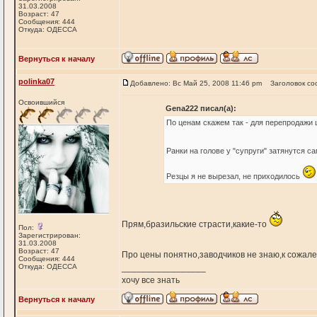
31.03.2008
Возраст: 47
Сообщения: 444
Откуда: ОДЕССА
Вернуться к началу
polinka07
Добавлено: Вс Май 25, 2008 11:46 pm
Заголовок со
Освоившийся
Gena222 писал(а):
По ценам скажем так - для перепродажи ц
Ранки на голове у "супруги" затянутся с
Резцы я не вырезал, не приходилось
Прям,бразильские страсти,какие-то
Пол:
Зарегистрирован:
31.03.2008
Возраст: 47
Про цены понятно,заводчиков не знаю,к сожа
Сообщения: 444
Откуда: ОДЕССА
_________________
хочу все знать
Вернуться к началу