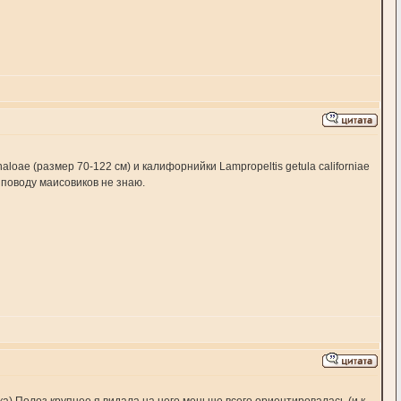
aloae (размер 70-122 см) и калифорнийки Lampropeltis getula californiae
о поводу маисовиков не знаю.