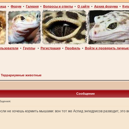
ница
•
Форум
•
Галерея
•
Вопросы и ответы
•
О сайте
•
Архив форума
•
Куп
льзователи
•
Группы
•
Регистрация
•
Профиль
•
Войти и проверить личные
>
Террариумные животные
Сообщение
бщения:
если не хочешь кормить мышами: вон тот же Аспид энгидрисов разводит, это 