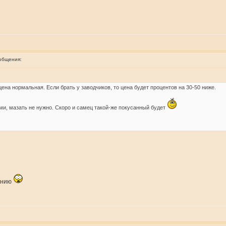
общения:
ена нормальная. Если брать у заводчиков, то цена будет процентов на 30-50 ниже.
ами, мазать не нужно. Скоро и самец такой-же покусанный будет
лению