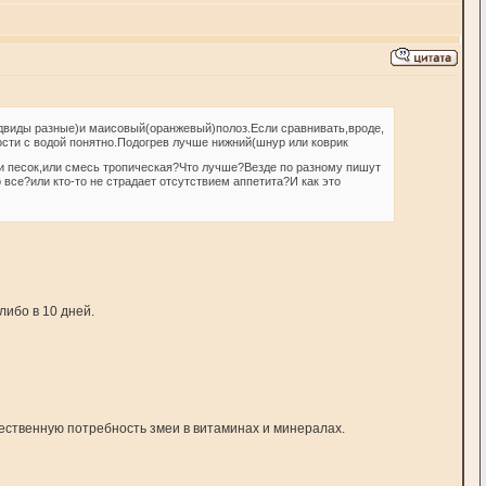
одвиды разные)и маисовый(оранжевый)полоз.Если сравнивать,вроде,
ости с водой понятно.Подогрев лучше нижний(шнур или коврик
ли песок,или смесь тропическая?Что лучше?Везде по разному пишут
все?или кто-то не страдает отсутствием аппетита?И как это
ибо в 10 дней.
ественную потребность змеи в витаминах и минералах.