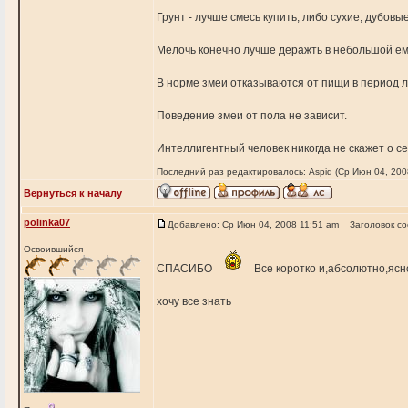
Грунт - лучше смесь купить, либо сухие, дубов
Мелочь конечно лучше деражть в небольшой емк
В норме змеи отказываются от пищи в период л
Поведение змеи от пола не зависит.
_________________
Интеллигентный человек никогда не скажет о себ
Последний раз редактировалось: Aspid (Ср Июн 04, 2008
Вернуться к началу
polinka07
Добавлено: Ср Июн 04, 2008 11:51 am
Заголовок с
Освоившийся
СПАСИБО
Все коротко и,абсолютно,яс
_________________
хочу все знать