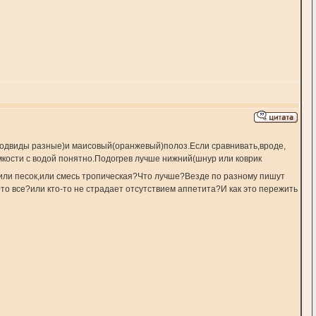
подвиды разные)и маисовый(оранжевый)полоз.Если сравнивать,вроде,
мкости с водой понятно.Подогрев лучше нижний(шнур или коврик
с,или песок,или смесь тропическая?Что лучше?Везде по разному пишут
о все?или кто-то не страдает отсутствием аппетита?И как это пережить