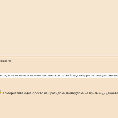
общения:
есть, если не хочешь кормить мышами: вон тот же Аспид энгидрисов разводит, это вод
Альтернатива одна-просто не брать,пока,змейку(пока не привыкну,ну,знаете