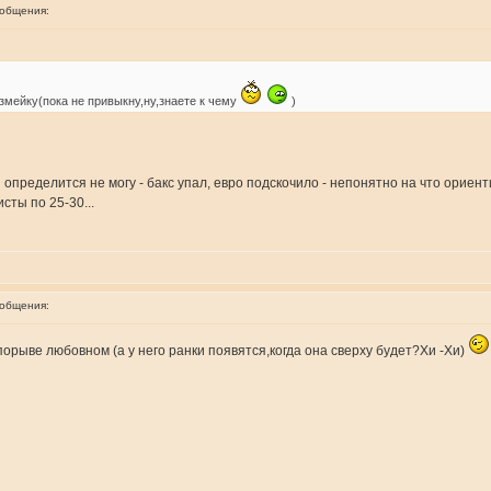
ообщения:
змейку(пока не привыкну,ну,знаете к чему
)
и определится не могу - бакс упал, евро подскочило - непонятно на что ориент
сты по 25-30...
ообщения:
порыве любовном (а у него ранки появятся,когда она сверху будет?Хи -Хи)