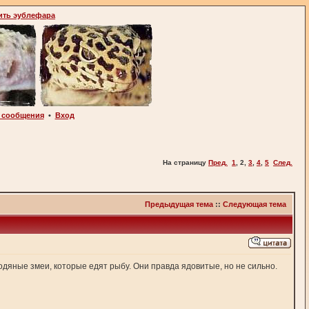
ить эублефара
 сообщения
•
Вход
На страницу
Пред.
1
,
2
,
3
,
4
,
5
След.
Предыдущая тема
::
Следующая тема
водяные змеи, которые едят рыбу. Они правда ядовитые, но не сильно.