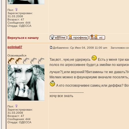
Пол:
Зарегистрирован:
31.03.2008
Возраст: 47
Сообщения: 444
Откуда: ОДЕССА
Вернуться к началу
polinka07
Добавлено: Ср Июн 04, 2008 11:00 am
Заголовок с
Освоившийся
Так,вот...чую,не удержусь
Есть у меня три к
полоз по агрессивнее будет,а змейки по капри
лучше?),или верхний?Витамины те же давать?И
Мелких можно в фаунариуме вначале поселять,и
А кто посговорчивее:самец или деффка? В
_________________
хочу все знать
Пол:
Зарегистрирован:
31.03.2008
Возраст: 47
Сообщения: 444
Откуда: ОДЕССА