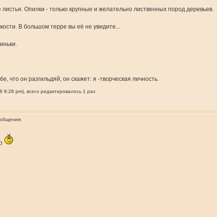
ые листья. Опилки - только крупные и желательно лиственных пород деревьев.
ости. В большом терре вы её не увидите...
иньки.
е, что он разгильдяй; он скажет: я -творческая личность.
 9:28 pm), всего редактировалось 1 раз
ообщения:
но