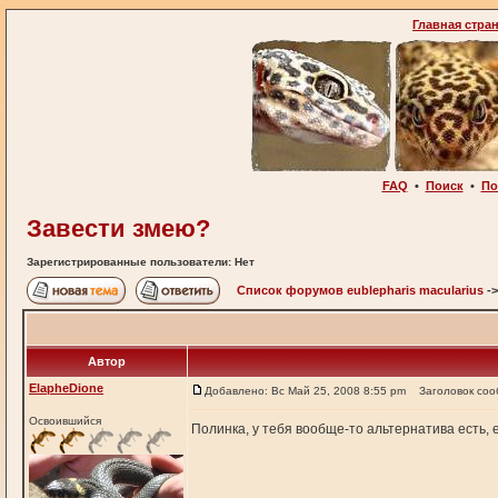
Главная стра
FAQ
•
Поиск
•
По
Завести змею?
Зарегистрированные пользователи: Нет
Список форумов eublepharis macularius
-
Автор
ElapheDione
Добавлено: Вс Май 25, 2008 8:55 pm
Заголовок соо
Освоившийся
Полинка, у тебя вообще-то альтернатива есть, 