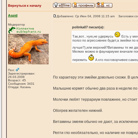
Вернуться к началу
Aspid
Добавлено: Ср Июн 04, 2008 11:15 am
Заголовок с
Модератор
polinka07 писал(а):
Так,вот...чую,не удержусь
Есть у мен
полоз по агрессивнее будет,а змейки по
лучше?),или верхний?Витамины те же да
Мелких можно в фаунариуме вначале посе
пережить
А кто посговорчивее:саме
Пол:
Зарегистрирован:
26.03.2008
По характеру эти змейки довольно схожи. В цело
Возраст: 45
Сообщения: 3431
Откуда: Казань
Малышню кормят обычно два раза в неделю по 
Молочки любят террариум повлажнее, но стоит
Обогрев желателен нижний.
Витамины змеям обычно не дают, за исключени
Репти гло необязательно, но наличие не повред