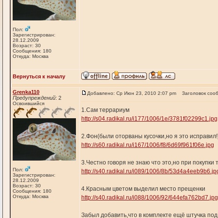
Пол:
Зарегистрирован:
28.12.2009
Возраст: 30
Сообщения: 180
Откуда: Москва
Вернуться к началу
Grenka110
Добавлено: Ср Июн 23, 2010 2:07 pm
Заголовок соо
Предупреждений
: 2
Освоившийся
1.Сам террариум
http://s04.radikal.ru/i177/1006/1e/3781f02299c1.jpg
2.Фон(были оторваны кусочки,но я это исправил!
http://s60.radikal.ru/i167/1006/f8/6d69f961f06e.jpg
3.Честно говоря не знаю что это,но при покупки 
Пол:
http://s40.radikal.ru/i089/1006/8b/53d4a4eeb9b6.jp
Зарегистрирован:
28.12.2009
Возраст: 30
4.Красным цветом выделил место прещенки
Сообщения: 180
Откуда: Москва
http://s40.radikal.ru/i088/1006/92/644efa762bd7.jpg
Забыл добавить,что в комплекте ещё штучка по