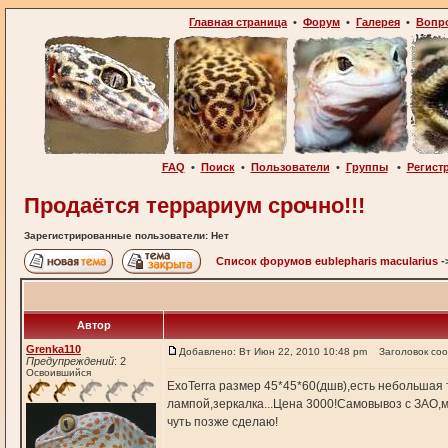
Главная страница
•
Форум
•
Галерея
•
Вопр
FAQ
•
Поиск
•
Пользователи
•
Группы
•
Регист
Продаётся террариум срочно!!!
Зарегистрированные пользователи: Нет
Список форумов eublepharis macularius
-
Автор
Grenka110
Добавлено: Вт Июн 22, 2010 10:48 pm
Заголовок со
Предупреждений
: 2
Освоившийся
ExoTerra размер 45*45*60(дшв),есть небольшая
лампой,зеркалка...Цена 3000!Самовывоз с ЗАО,м
чуть позже сделаю!