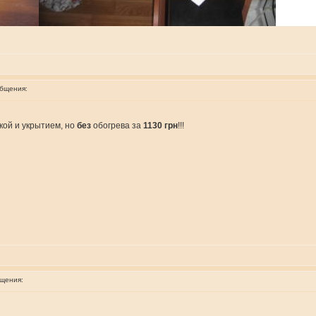
общения:
кой и укрытием, но
без
обогрева за
1130 грн
!!!
бщения: