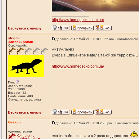
_________________
http://www.homegecko.com.ua/
Вернуться к началу
strigoii
Добавлено: Пт Май 21, 2010 10:56 am
Заголовок со
Заблокирован
Освоившийся
АКТУАЛЬНО
Вчера в Епицентре видела такой же терр с крыш
_________________
http://www.homegecko.com.ua/
Пол:
Зарегистрирован:
23.06.2008
Возраст: 43
Сообщения: 483
Откуда: киев, украина
Вернуться к началу
Gekkon
Добавлено: Пт Май 21, 2010 2:23 pm
Заголовок соо
Администратор
exo-terra больше, чем в 2 раза подорожала