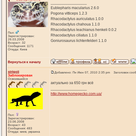
_________________
Eublepharis macularius 2.6.0
Pogona vitticeps 1.2.3
Rhacodactylus auriculatus 1.0.0
Rhacodactylus chahoua 1.1.0
Rhacodactylus leachianus henkeli 0.0.2
Пол:
Rhacodactylus ciliatus 1.1.0
Зарегистрирован:
26.03.2008
Goniurosaurus lichtenfelderi 1.1.0
Возраст: 32
Сообщения: 1171
Откуда: Киев
Вернуться к началу
strigoii
Добавлено: Пн Июн 07, 2010 2:35 pm
Заголовок соо
Заблокирован
Освоившийся
актуально за 650 грн всё
_________________
http://www.homegecko.com.ua/
Пол:
Зарегистрирован:
23.06.2008
Возраст: 43
Сообщения: 483
Откуда: киев, украина