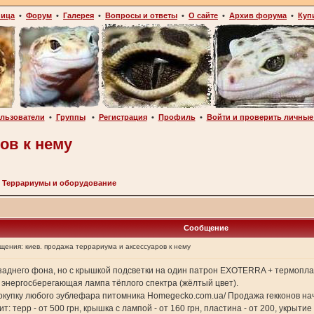
ница
•
Форум
•
Галерея
•
Вопросы и ответы
•
О сайте
•
Архив форума
•
Куп
льзователи
•
Группы
•
Регистрация
•
Профиль
•
Войти и проверить личные
ов к нему
>
Террариумы и оборудование
Сообщение
бщения:
киев. продажа террариума и аксессуаров к нему
заднего фона, но с крышкой подсветки на один патрон EXOTERRA + термоп
- энергосберегающая лампа тёплого спектра (жёлтый цвет).
 покупку любого эублефара питомника Homegecko.com.ua/ Продажа гекконов на
т: терр - от 500 грн, крышка с лампой - от 160 грн, пластина - от 200, укрыт