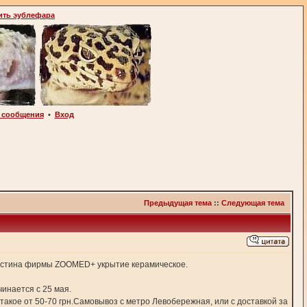
ить эублефара
 сообщения
•
Вход
Предыдущая тема
::
Следующая тема
ластина фирмы ZOOMED+ укрытие керамическое.
чинается с 25 мая.
ие такое от 50-70 грн.Самовывоз с метро Левобережная, или с доставкой за