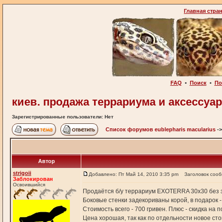
Главная стра
FAQ
•
Поиск
•
По
киев. продажа террариума и аксессуар
Зарегистрированные пользователи: Нет
Список форумов eublepharis macularius
-
Автор
strigoii
Добавлено: Пт Май 14, 2010 3:35 pm
Заголовок соо
Заблокирован
Освоившийся
Продаётся б/у террариум EXOTERRA 30х30 без 
Боковые стенки задекориваны корой, в подарок 
Стоимость всего - 700 гривен. Плюс - скидка на
Цена хорошая, так как по отдельности новое стои