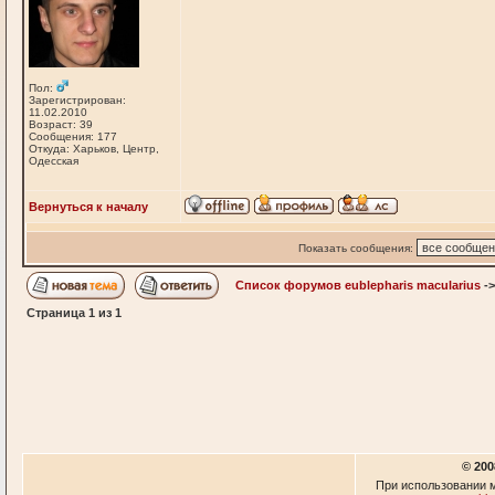
Пол:
Зарегистрирован:
11.02.2010
Возраст: 39
Сообщения: 177
Откуда: Харьков, Центр,
Одесская
Вернуться к началу
Показать сообщения:
Список форумов eublepharis macularius
-
Страница
1
из
1
© 200
При использовании м