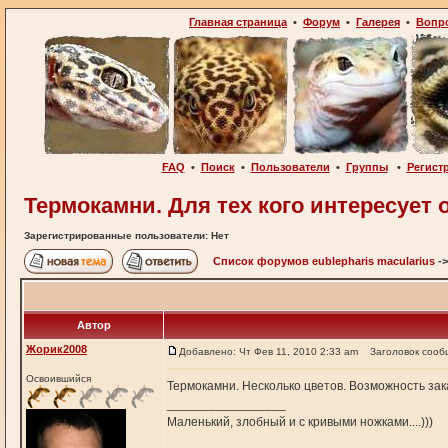
Главная страница
•
Форум
•
Галерея
•
Вопр
FAQ
•
Поиск
•
Пользователи
•
Группы
•
Регист
Термокамни. Для тех кого интересует 
Зарегистрированные пользователи: Нет
Список форумов eublepharis macularius
-
Автор
Жорик2008
Добавлено: Чт Фев 11, 2010 2:33 am
Заголовок сооб
Освоившийся
Термокамни. Несколько цветов. Возможность зак
_________________
Маленький, злобный и с кривыми ножками....)))