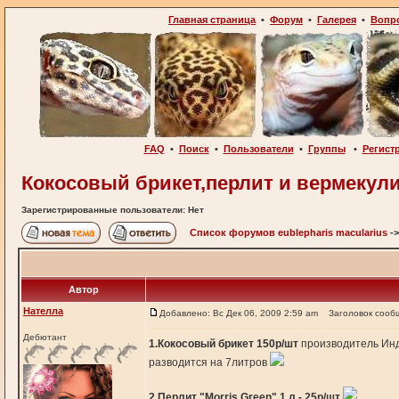
Главная страница
•
Форум
•
Галерея
•
Вопр
FAQ
•
Поиск
•
Пользователи
•
Группы
•
Регист
Кокосовый брикет,перлит и вермекули
Зарегистрированные пользователи: Нет
Список форумов eublepharis macularius
-
Автор
Нателла
Добавлено: Вс Дек 06, 2009 2:59 am
Заголовок сооб
Дебютант
1.Кокосовый брикет 150р/шт
производитель Ин
разводится на 7литров
2.Перлит "Morris Green" 1 л - 25р/шт