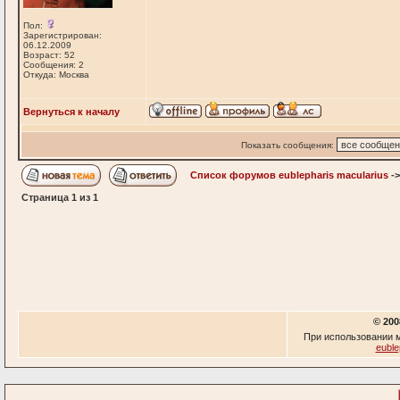
Пол:
Зарегистрирован:
06.12.2009
Возраст: 52
Сообщения: 2
Откуда: Москва
Вернуться к началу
Показать сообщения:
Список форумов eublepharis macularius
-
Страница
1
из
1
© 200
При использовании м
euble